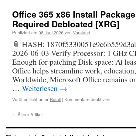
2016
Business
Office 365 x86 Install Packa
64
Required Debloated [XRG]
With
Crack
Publiziert am
08.Juni.2026
von
Vorstand
All-
In-
📎 HASH: 1870f5330051e9c6b559d3ab
One
2026-06-03 Verify Processor: 1 GHz 
Latest
no
Enough for patching Disk space: At lea
Background
Office helps streamline work, education, 
Services
Debloated
Worldwide, Microsoft Office remains on
…
Weiterlesen
→
für
Veröffentlicht unter
Retail
|
Kommentare deaktiviert
Office
365
←
Ältere Artikel
x86
Install
Package
updated