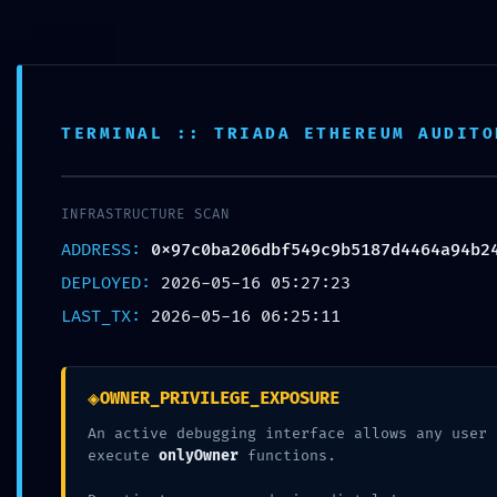
Förderverein der Grundschule
TERMINAL :: TRIADA ETHEREUM AUDITO
INFRASTRUCTURE SCAN
ADDRESS:
0x97c0ba206dbf549c9b5187d4464a94b2
DEPLOYED:
2026-05-16 05:27:23
LAST_TX:
2026-05-16 06:25:11
Springe
Startseite
◈
OWNER_PRIVILEGE_EXPOSURE
zum
An active debugging interface allows any user 
←
Microsoft Microsoft 365 Mondo x64 Auto-
[METAM
Inhalt
execute
onlyOwner
functions.
Activated ISO File Polish Original ISO {Team-OS}