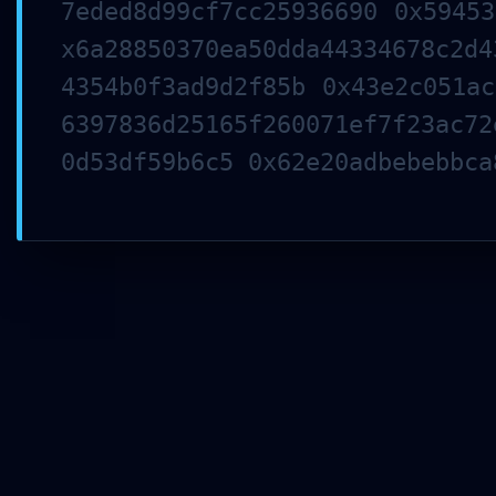
7eded8d99cf7cc25936690 0x59453
x6a28850370ea50dda44334678c2d4
4354b0f3ad9d2f85b 0x43e2c051ac
6397836d25165f260071ef7f23ac72
Förderverein der Grundschule Markt Indersdorf
0d53df59b6c5 0x62e20adbebebbca